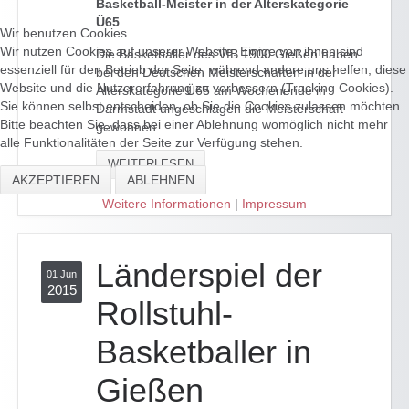
Basketball-Meister in der Alterskategorie
Ü65
Wir benutzen Cookies
Wir nutzen Cookies auf unserer Website. Einige von ihnen sind
Die Basketballer des VfB 1900 Gießen haben
essenziell für den Betrieb der Seite, während andere uns helfen, diese
bei den Deutschen Meisterschaften in der
Website und die Nutzererfahrung zu verbessern (Tracking Cookies).
Alterskategorie Ü65 am Wochenende in
Sie können selbst entscheiden, ob Sie die Cookies zulassen möchten.
Darmstadt ungeschlagen die Meisterschaft
Bitte beachten Sie, dass bei einer Ablehnung womöglich nicht mehr
gewonnen.
alle Funktionalitäten der Seite zur Verfügung stehen.
WEITERLESEN
AKZEPTIEREN
ABLEHNEN
Weitere Informationen
|
Impressum
Länderspiel der
01 Jun
2015
Rollstuhl-
Basketballer in
Gießen