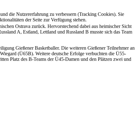
e und die Nutzererfahrung zu verbessern (Tracking Cookies). Sie
tionalitäten der Seite zur Verfügung stehen.
hischen Ostrava zurück. Hervorstechend dabei aus heimischer Sicht
Russland A, Estland, Lettland und Russland B musste sich das Team
teiligung Gießener Basketballer. Die weiteren Gießener Teilnehmer an
t Wiegard (Ü65B). Weitere deutsche Erfolge verbuchten die Ü55-
ritten Platz des B-Teams der Ü45-Damen und den Plätzen zwei und