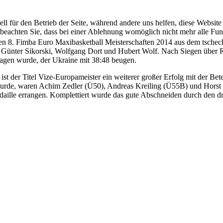
ell für den Betrieb der Seite, während andere uns helfen, diese Websit
 beachten Sie, dass bei einer Ablehnung womöglich nicht mehr alle Funk
den 8. Fimba Euro Maxibasketball Meisterschaften 2014 aus dem tschec
rn Günter Sikorski, Wolfgang Dort und Hubert Wolf. Nach Siegen über 
ragen wurde, der Ukraine mit 38:48 beugen.
st der Titel Vize-Europameister ein weiterer großer Erfolg mit der Be
n wurde, waren Achim Zedler (Ü50), Andreas Kreiling (Ü55B) und Hors
aille errangen. Komplettiert wurde das gute Abschneiden durch den d