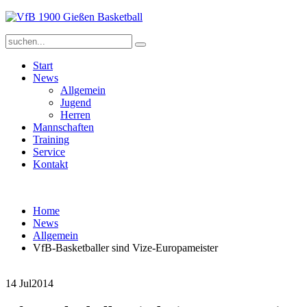
Start
News
Allgemein
Jugend
Herren
Mannschaften
Training
Service
Kontakt
Home
News
Allgemein
VfB-Basketballer sind Vize-Europameister
14 Jul
2014