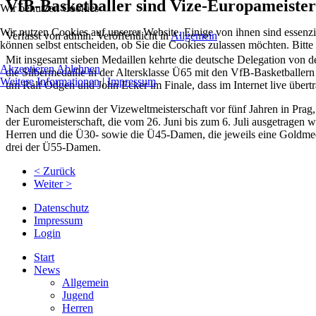
VfB-Basketballer sind Vize-Europameister
Wir benutzen Cookies
Wir nutzen Cookies auf unserer Website. Einige von ihnen sind essenzi
Verfasst von admin. Veröffentlicht in
Allgemein
können selbst entscheiden, ob Sie die Cookies zulassen möchten. Bitte
Mit insgesamt sieben Medaillen kehrte die deutsche Delegation von 
Akzeptieren
Ablehnen
die Silbermedaille in der Altersklasse Ü65 mit den VfB-Basketballe
Weitere Informationen
|
Impressum
um Ralf Odgen und John Ecker im Finale, dass im Internet live übert
Nach dem Gewinn der Vizeweltmeisterschaft vor fünf Jahren in Prag, i
der Euromeisterschaft, die vom 26. Juni bis zum 6. Juli ausgetrage
Herren und die Ü30- sowie die Ü45-Damen, die jeweils eine Goldmed
drei der Ü55-Damen.
< Zurück
Weiter >
Datenschutz
Impressum
Login
Start
News
Allgemein
Jugend
Herren