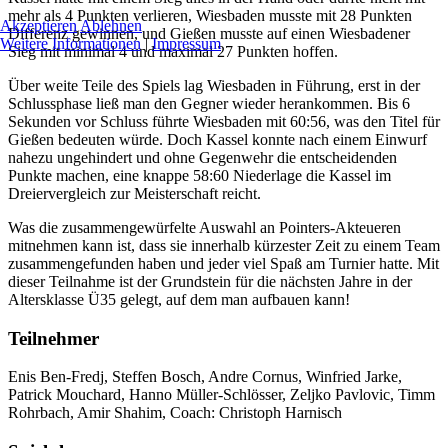
mehr als 4 Punkten verlieren, Wiesbaden musste mit 28 Punkten
Akzeptieren
Ablehnen
Differenz gewinnen, und Gießen musste auf einen Wiesbadener
Weitere Informationen
|
Impressum
Sieg mit minimal 4 und maximal 27 Punkten hoffen.
Über weite Teile des Spiels lag Wiesbaden in Führung, erst in der
Schlussphase ließ man den Gegner wieder herankommen. Bis 6
Sekunden vor Schluss führte Wiesbaden mit 60:56, was den Titel für
Gießen bedeuten würde. Doch Kassel konnte nach einem Einwurf
nahezu ungehindert und ohne Gegenwehr die entscheidenden
Punkte machen, eine knappe 58:60 Niederlage die Kassel im
Dreiervergleich zur Meisterschaft reicht.
Was die zusammengewürfelte Auswahl an Pointers-Akteueren
mitnehmen kann ist, dass sie innerhalb kürzester Zeit zu einem Team
zusammengefunden haben und jeder viel Spaß am Turnier hatte. Mit
dieser Teilnahme ist der Grundstein für die nächsten Jahre in der
Altersklasse Ü35 gelegt, auf dem man aufbauen kann!
Teilnehmer
Enis Ben-Fredj, Steffen Bosch, Andre Cornus, Winfried Jarke,
Patrick Mouchard, Hanno Müller-Schlösser, Zeljko Pavlovic, Timm
Rohrbach, Amir Shahim, Coach: Christoph Harnisch