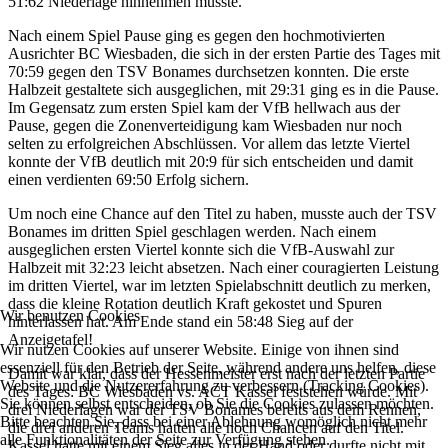
51:62 Niederlage hinnehmen musste.
Nach einem Spiel Pause ging es gegen den hochmotivierten
Ausrichter BC Wiesbaden, die sich in der ersten Partie des Tages mit
70:59 gegen den TSV Bonames durchsetzen konnten. Die erste
Halbzeit gestaltete sich ausgeglichen, mit 29:31 ging es in die Pause.
Im Gegensatz zum ersten Spiel kam der VfB hellwach aus der
Pause, gegen die Zonenverteidigung kam Wiesbaden nur noch
selten zu erfolgreichen Abschlüssen. Vor allem das letzte Viertel
konnte der VfB deutlich mit 20:9 für sich entscheiden und damit
einen verdienten 69:50 Erfolg sichern.
Um noch eine Chance auf den Titel zu haben, musste auch der TSV
Bonames im dritten Spiel geschlagen werden. Nach einem
ausgeglichen ersten Viertel konnte sich die VfB-Auswahl zur
Halbzeit mit 32:23 leicht absetzen. Nach einer couragierten Leistung
im dritten Viertel, war im letzten Spielabschnitt deutlich zu merken,
dass die kleine Rotation deutlich Kraft gekostet und Spuren
Wir benutzen Cookies
hinterlassen hat. Am Ende stand ein 58:48 Sieg auf der
Anzeigetafel!
Wir nutzen Cookies auf unserer Website. Einige von ihnen sind
essenziell für den Betrieb der Seite, während andere uns helfen, diese
Damit war klar, dass der Hessenmeister erst nach der letzten Partie
Website und die Nutzererfahrung zu verbessern (Tracking Cookies).
des Tages: BC Wiesbaden vs. ACT Kassel feststehen würde. Mit
Sie können selbst entscheiden, ob Sie die Cookies zulassen möchten.
drei Niederlagen war der TSV Bonames bereits aus dem Rennen,
Bitte beachten Sie, dass bei einer Ablehnung womöglich nicht mehr
die drei anderen Teams hatten alle noch Chancen auf den Titel.
alle Funktionalitäten der Seite zur Verfügung stehen.
Kassel hatte mit einem Sieg alles in der Hand oder durfte nicht mit