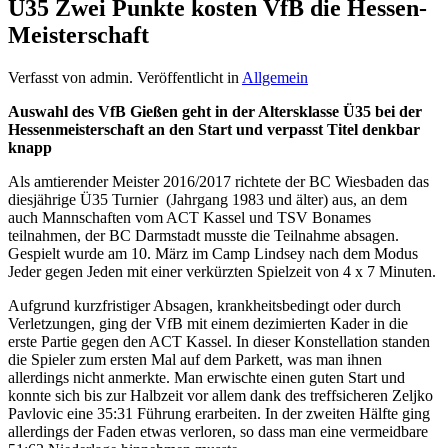
Ü35 Zwei Punkte kosten VfB die Hessen-
Meisterschaft
Verfasst von admin. Veröffentlicht in
Allgemein
Auswahl des VfB Gießen geht in der Altersklasse Ü35 bei der
Hessenmeisterschaft an den Start und verpasst Titel denkbar
knapp
Als amtierender Meister 2016/2017 richtete der BC Wiesbaden das
diesjährige Ü35 Turnier (Jahrgang 1983 und älter) aus, an dem
auch Mannschaften vom ACT Kassel und TSV Bonames
teilnahmen, der BC Darmstadt musste die Teilnahme absagen.
Gespielt wurde am 10. März im Camp Lindsey nach dem Modus
Jeder gegen Jeden mit einer verkürzten Spielzeit von 4 x 7 Minuten.
Aufgrund kurzfristiger Absagen, krankheitsbedingt oder durch
Verletzungen, ging der VfB mit einem dezimierten Kader in die
erste Partie gegen den ACT Kassel. In dieser Konstellation standen
die Spieler zum ersten Mal auf dem Parkett, was man ihnen
allerdings nicht anmerkte. Man erwischte einen guten Start und
konnte sich bis zur Halbzeit vor allem dank des treffsicheren Zeljko
Pavlovic eine 35:31 Führung erarbeiten. In der zweiten Hälfte ging
allerdings der Faden etwas verloren, so dass man eine vermeidbare