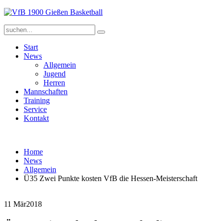
Start
News
Allgemein
Jugend
Herren
Mannschaften
Training
Service
Kontakt
Home
News
Allgemein
Ü35 Zwei Punkte kosten VfB die Hessen-Meisterschaft
11 Mär
2018