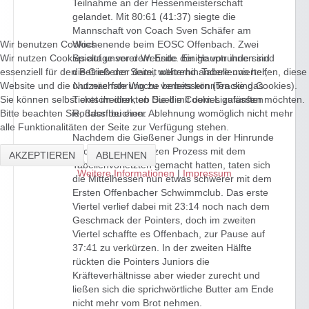
Teilnahme an der Hessenmeisterschaft
gelandet. Mit 80:61 (41:37) siegte die
Mannschaft von Coach Sven Schäfer am
Wir benutzen Cookies
Wochenende beim EOSC Offenbach. Zwei
Wir nutzen Cookies auf unserer Website. Einige von ihnen sind
Spieltage vor dem Ende der Hauptrunde sind
essenziell für den Betrieb der Seite, während andere uns helfen, diese
die Gießener damit weiterhin Tabellenvierter,
Website und die Nutzererfahrung zu verbessern (Tracking Cookies).
und nächste Woche bereits könnten sie das
Sie können selbst entscheiden, ob Sie die Cookies zulassen möchten.
Ticket im direkten Duell mit dem Ligafünften
Bitte beachten Sie, dass bei einer Ablehnung womöglich nicht mehr
Roßdorf buchen.
alle Funktionalitäten der Seite zur Verfügung stehen.
Nachdem die Gießener Jungs in der Hinrunde
noch mit 91:54 kurzen Prozess mit dem
AKZEPTIEREN
ABLEHNEN
Tabellenvorletzten gemacht hatten, taten sich
Weitere Informationen
|
Impressum
die Mittelhessen nun etwas schwerer mit dem
Ersten Offenbacher Schwimmclub. Das erste
Viertel verlief dabei mit 23:14 noch nach dem
Geschmack der Pointers, doch im zweiten
Viertel schaffte es Offenbach, zur Pause auf
37:41 zu verkürzen. In der zweiten Hälfte
rückten die Pointers Juniors die
Kräfteverhältnisse aber wieder zurecht und
ließen sich die sprichwörtliche Butter am Ende
nicht mehr vom Brot nehmen.