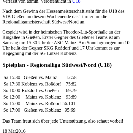
Verfasst von admin. Veröffentlicht in
U18
Nach dem Gewinn der Hessenmeisterschaft steht für die U18 des
VfB Gießen an diesem Wochenende das Turnier um die
Regionalligameisterschaft Südwest/Nord an.
Gespielt wird in der heimischen Theodor-Litt-Sporthalle an der
Ringallee in Gießen. Erster Gegner des Gießener Teams ist am
Samstag um 15.30 Uhr der ASC Mainz. Am Sonntagmorgen um 10
Uhr heißt der Gegner SKG Roßdorf und 17 Uhr kommt es zur
Begegnung mit der SG Lützel-Koblenz.
Spielplan - Regionalliga Südwest/Nord (U18)
Sa 15:30
Gießen
vs.
Mainz
112:58
Sa 17:30
Koblenz
vs.
Roßdorf
75:82
So 10:00
Roßdorf
vs.
Gießen
69:79
So 12:00
Mainz
vs.
Koblenz
93:89
So 15:00
Mainz
vs.
Roßdorf
56:101
So 17:00
Gießen
vs.
Koblenz
95:69
Das Team freut sich über jede Unterstützung, also schaut vorbei!
18 Mär
2016