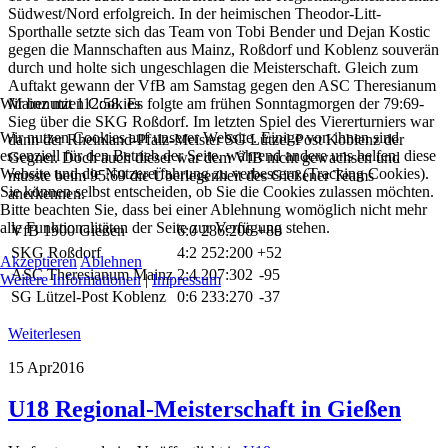
Südwest/Nord erfolgreich. In der heimischen Theodor-Litt-
Sporthalle setzte sich das Team von Tobi Bender und Dejan Kostic
gegen die Mannschaften aus Mainz, Roßdorf und Koblenz souverän
durch und holte sich ungeschlagen die Meisterschaft. Gleich zum
Auftakt gewann der VfB am Samstag gegen den ASC Theresianum
Mainz mit 112:58. Es folgte am frühen Sonntagmorgen der 79:69-
Wir benutzen Cookies
Sieg über die SKG Roßdorf. Im letzten Spiel des Viererturniers war
Wir nutzen Cookies auf unserer Website. Einige von ihnen sind
dann der Rheinland-Pfalz-Meister SG Lützel-Post Koblenz der
essenziell für den Betrieb der Seite, während andere uns helfen, diese
Gegner. Doch auch dieser war dem VfB nicht gewachsen und
Website und die Nutzererfahrung zu verbessern (Tracking Cookies).
musste beim 95:69 die Überlegenheit des Gießener Teams
Sie können selbst entscheiden, ob Sie die Cookies zulassen möchten.
anerkennen.
Bitte beachten Sie, dass bei einer Ablehnung womöglich nicht mehr
alle Funktionalitäten der Seite zur Verfügung stehen.
VfB 1900 Gießen
6:0
286:206
+80
SKG Roßdorf
4:2
252:200
+52
Akzeptieren
Ablehnen
ASC Theresianum Mainz
2:4
207:302
-95
Weitere Informationen
|
Impressum
SG Lützel-Post Koblenz
0:6
233:270
-37
Weiterlesen
15 Apr
2016
U18 Regional-Meisterschaft in Gießen