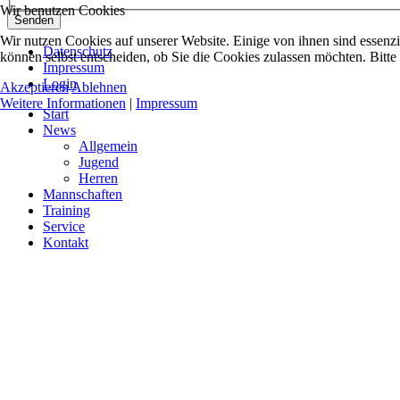
Wir benutzen Cookies
Senden
Wir nutzen Cookies auf unserer Website. Einige von ihnen sind essenzi
Datenschutz
können selbst entscheiden, ob Sie die Cookies zulassen möchten. Bitte
Impressum
Login
Akzeptieren
Ablehnen
Weitere Informationen
|
Impressum
Start
News
Allgemein
Jugend
Herren
Mannschaften
Training
Service
Kontakt